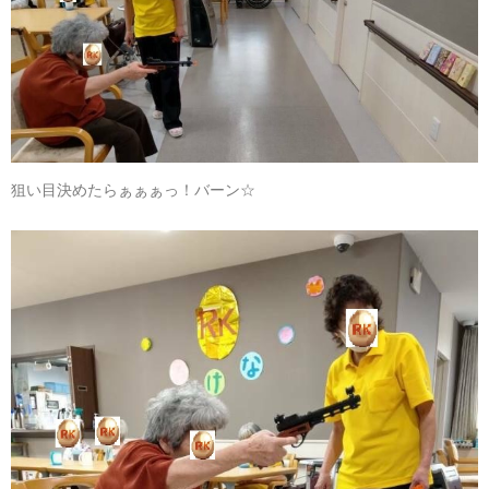
狙い目決めたらぁぁぁっ！バーン☆